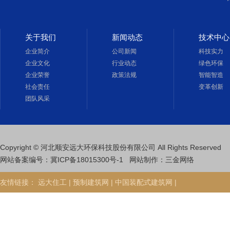
关于我们
新闻动态
技术中心
企业简介
公司新闻
科技实力
企业文化
行业动态
绿色环保
企业荣誉
政策法规
智能智造
社会责任
变革创新
团队风采
Copyright © 河北顺安远大环保科技股份有限公司 All Rights Reserved
网站备案编号：
冀ICP备18015300号-1
网站制作
：
三金网络
友情链接：
远大住工 |
预制建筑网 |
中国装配式建筑网 |